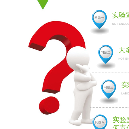
实验
问题一
NOT ENOUG
大
问题二
NOT E
实
问题三
LABO
实验
问题四
何责