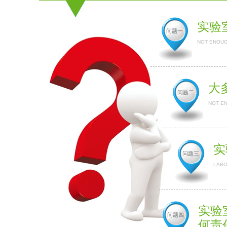
实验
问题一
NOT ENOUG
大
问题二
NOT E
实
问题三
LABO
实验
问题四
何责