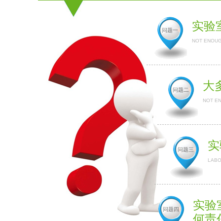
实验
问题一
NOT ENOUG
大
问题二
NOT E
实
问题三
LABO
实验
问题四
何责