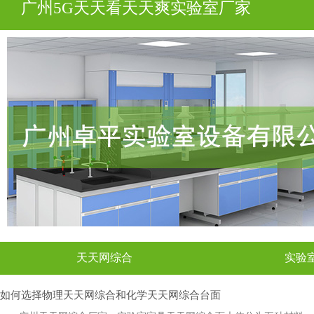
广州5G天天看天天爽实验室厂家
天天网综合
实验
如何选择物理天天网综合和化学天天网综合台面