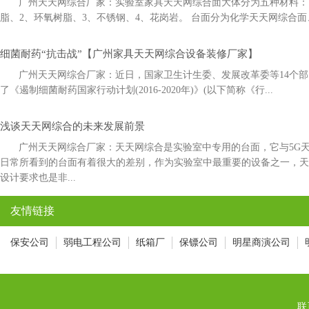
广州天天网综合厂家：实验室家具天天网综合面大体分为五种材料：1
脂、2、环氧树脂、3、不锈钢、4、花岗岩。 台面分为化学天天网综合面
细菌耐药“抗击战”【广州家具天天网综合设备装修厂家】
广州天天网综合厂家：近日，国家卫生计生委、发展改革委等14
了《遏制细菌耐药国家行动计划(2016-2020年)》(以下简称《行...
浅谈天天网综合的未来发展前景
广州天天网综合厂家：天天网综合是实验室中专用的台面，它与5
日常所看到的台面有着很大的差别，作为实验室中最重要的设备之一，
设计要求也是非...
友情链接
保安公司
弱电工程公司
纸箱厂
保镖公司
明星商演公司
联系