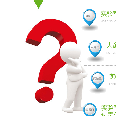
实验
问题一
NOT ENOUG
大
问题二
NOT E
实
问题三
LABO
实验
问题四
何责