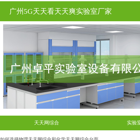
广州5G天天看天天爽实验室厂家
天天网综合
实验
如何选择物理天天网综合和化学天天网综合台面