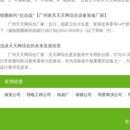
脂、2、环氧树脂、3、不锈钢、4、花岗岩。 台面分为化学天天网综合面
细菌耐药“抗击战”【广州家具天天网综合设备装修厂家】
广州天天网综合厂家：近日，国家卫生计生委、发展改革委等14
了《遏制细菌耐药国家行动计划(2016-2020年)》(以下简称《行...
浅谈天天网综合的未来发展前景
广州天天网综合厂家：天天网综合是实验室中专用的台面，它与5G
日常所看到的台面有着很大的差别，作为实验室中最重要的设备之一，
设计要求也是非...
友情链接
保安公司
弱电工程公司
纸箱厂
保镖公司
明星商演公司
联系