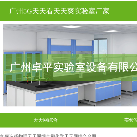
广州5G天天看天天爽实验室厂家
天天网综合
实验
如何选择物理天天网综合和化学天天网综合台面