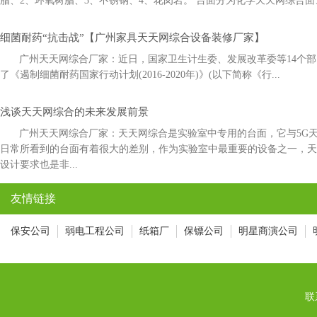
脂、2、环氧树脂、3、不锈钢、4、花岗岩。 台面分为化学天天网综合面
细菌耐药“抗击战”【广州家具天天网综合设备装修厂家】
广州天天网综合厂家：近日，国家卫生计生委、发展改革委等14
了《遏制细菌耐药国家行动计划(2016-2020年)》(以下简称《行...
浅谈天天网综合的未来发展前景
广州天天网综合厂家：天天网综合是实验室中专用的台面，它与5G
日常所看到的台面有着很大的差别，作为实验室中最重要的设备之一
设计要求也是非...
友情链接
保安公司
弱电工程公司
纸箱厂
保镖公司
明星商演公司
联系