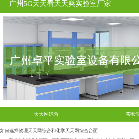
广州5G天天看天天爽实验室厂家
天天网综合
实验
如何选择物理天天网综合和化学天天网综合台面