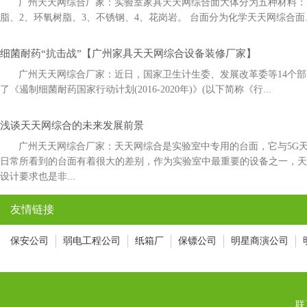
广州天天网综合厂家：实验室家具天天网综合面大体分为五种材料：1
脂、2、环氧树脂、3、不锈钢、4、花岗岩。 台面分为化学天天网综合面
细菌耐药“抗击战”【广州家具天天网综合设备装修厂家】
广州天天网综合厂家：近日，国家卫生计生委、发展改革委等14
了《遏制细菌耐药国家行动计划(2016-2020年)》(以下简称《行...
浅谈天天网综合的未来发展前景
广州天天网综合厂家：天天网综合是实验室中专用的台面，它与5G
日常所看到的台面有着很大的差别，作为实验室中最重要的设备之一，
设计要求也是非...
友情链接
保安公司
弱电工程公司
纸箱厂
保镖公司
明星商演公司
联系