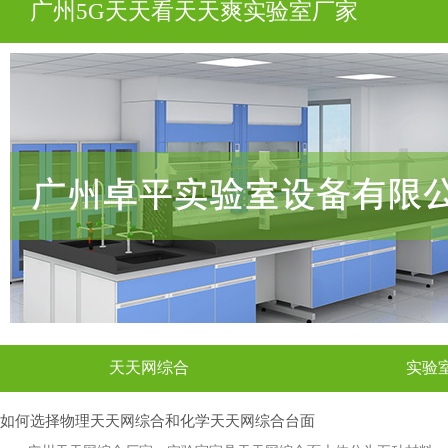
广州5G天天看天天爽实验室厂家
天天网综合
实验
如何选择物理天天网综合和化学天天网综合台面