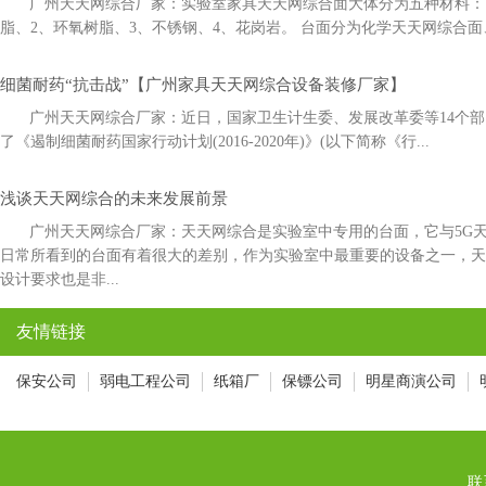
广州天天网综合厂家：实验室家具天天网综合面大体分为五种材料：1
脂、2、环氧树脂、3、不锈钢、4、花岗岩。 台面分为化学天天网综合面
细菌耐药“抗击战”【广州家具天天网综合设备装修厂家】
广州天天网综合厂家：近日，国家卫生计生委、发展改革委等14
了《遏制细菌耐药国家行动计划(2016-2020年)》(以下简称《行...
浅谈天天网综合的未来发展前景
广州天天网综合厂家：天天网综合是实验室中专用的台面，它与5
日常所看到的台面有着很大的差别，作为实验室中最重要的设备之一，
设计要求也是非...
友情链接
保安公司
弱电工程公司
纸箱厂
保镖公司
明星商演公司
联系