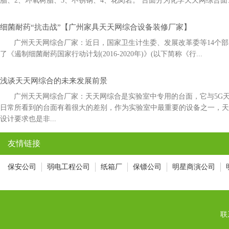
脂、2、环氧树脂、3、不锈钢、4、花岗岩。 台面分为化学天天网综合面
细菌耐药“抗击战”【广州家具天天网综合设备装修厂家】
广州天天网综合厂家：近日，国家卫生计生委、发展改革委等14
了《遏制细菌耐药国家行动计划(2016-2020年)》(以下简称《行...
浅谈天天网综合的未来发展前景
广州天天网综合厂家：天天网综合是实验室中专用的台面，它与5
日常所看到的台面有着很大的差别，作为实验室中最重要的设备之一，
设计要求也是非...
友情链接
保安公司
弱电工程公司
纸箱厂
保镖公司
明星商演公司
联系