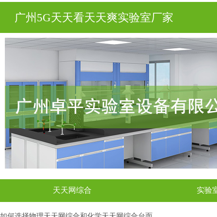
广州5G天天看天天爽实验室厂家
天天网综合
实验
如何选择物理天天网综合和化学天天网综合台面