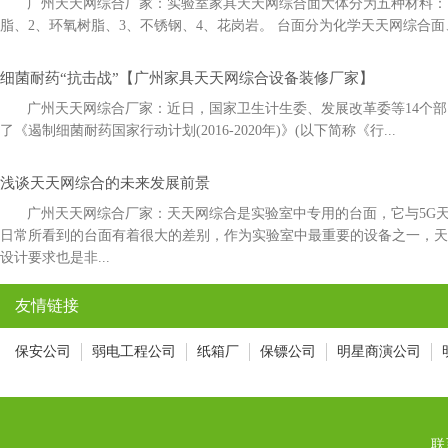
广州天天网综合厂家：实验室家具天天网综合面大体分为五种材料：1
脂、2、环氧树脂、3、不锈钢、4、花岗岩。 台面分为化学天天网综合面
细菌耐药“抗击战”【广州家具天天网综合设备装修厂家】
广州天天网综合厂家：近日，国家卫生计生委、发展改革委等14
了《遏制细菌耐药国家行动计划(2016-2020年)》(以下简称《行...
浅谈天天网综合的未来发展前景
广州天天网综合厂家：天天网综合是实验室中专用的台面，它与5
日常所看到的台面有着很大的差别，作为实验室中最重要的设备之一，
设计要求也是非...
友情链接
保安公司
弱电工程公司
纸箱厂
保镖公司
明星商演公司
联系