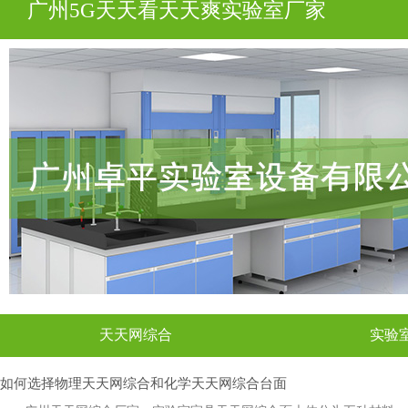
广州5G天天看天天爽实验室厂家
天天网综合
实验
如何选择物理天天网综合和化学天天网综合台面