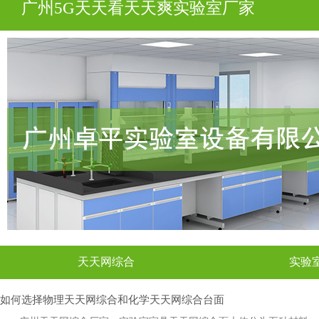
广州5G天天看天天爽实验室厂家
天天网综合
实验
如何选择物理天天网综合和化学天天网综合台面