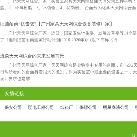
广州天天网综合厂家：实验室家具天天网综合面大体分为五种材料：1
脂、2、环氧树脂、3、不锈钢、4、花岗岩。 台面分为化学天天网综合面
细菌耐药“抗击战”【广州家具天天网综合设备装修厂家】
广州天天网综合厂家：近日，国家卫生计生委、发展改革委等14
了《遏制细菌耐药国家行动计划(2016-2020年)》(以下简称《行...
浅谈天天网综合的未来发展前景
广州天天网综合厂家：天天网综合是实验室中专用的台面，它与5
日常所看到的台面有着很大的差别，作为实验室中最重要的设备之一
设计要求也是非...
友情链接
保安公司
弱电工程公司
纸箱厂
保镖公司
明星商演公司
联系