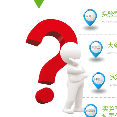
实验
问题一
NOT ENOUG
大
问题二
NOT E
实
问题三
LABO
实验
问题四
何责