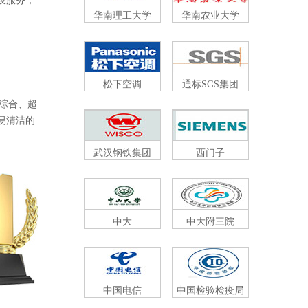
务，
华南理工大学
华南农业大学
松下空调
通标SGS集团
合、超
、易清洁的
武汉钢铁集团
西门子
中大
中大附三院
中国电信
中国检验检疫局