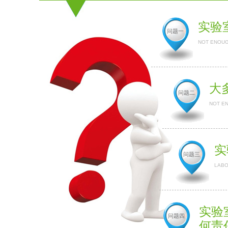
实验
问题一
NOT ENOUG
大
问题二
NOT E
实
问题三
LABO
实验
问题四
何责