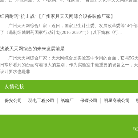
脂、2、环氧树脂、3、不锈钢、4、花岗岩。 台面分为化学天天网综合面
细菌耐药“抗击战”【广州家具天天网综合设备装修厂家】
广州天天网综合厂家：近日，国家卫生计生委、发展改革委等14
了《遏制细菌耐药国家行动计划(2016-2020年)》(以下简称《行...
浅谈天天网综合的未来发展前景
广州天天网综合厂家：天天网综合是实验室中专用的台面，它与5
日常所看到的台面有着很大的差别，作为实验室中最重要的设备之一，
设计要求也是非...
友情链接
保安公司
弱电工程公司
纸箱厂
保镖公司
明星商演公司
联系