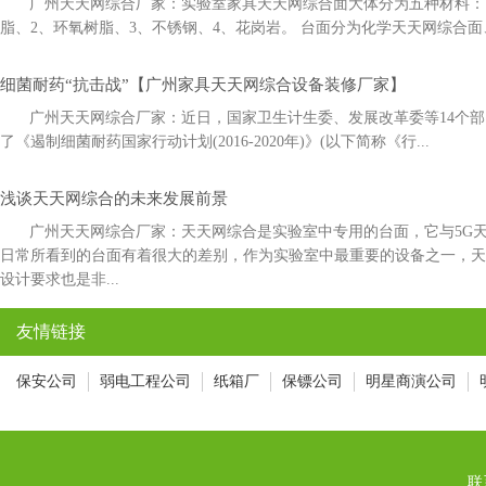
广州天天网综合厂家：实验室家具天天网综合面大体分为五种材料：1
脂、2、环氧树脂、3、不锈钢、4、花岗岩。 台面分为化学天天网综合面
细菌耐药“抗击战”【广州家具天天网综合设备装修厂家】
广州天天网综合厂家：近日，国家卫生计生委、发展改革委等14
了《遏制细菌耐药国家行动计划(2016-2020年)》(以下简称《行...
浅谈天天网综合的未来发展前景
广州天天网综合厂家：天天网综合是实验室中专用的台面，它与5
日常所看到的台面有着很大的差别，作为实验室中最重要的设备之一
设计要求也是非...
友情链接
保安公司
弱电工程公司
纸箱厂
保镖公司
明星商演公司
联系