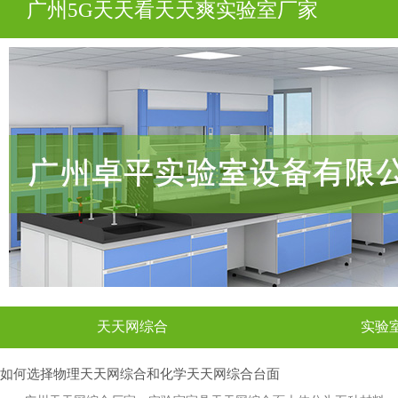
广州5G天天看天天爽实验室厂家
天天网综合
实验
如何选择物理天天网综合和化学天天网综合台面