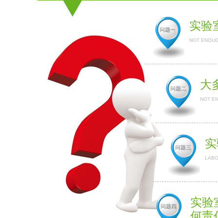
实验
问题一
NOT ENOUG
大
问题二
NOT E
实
问题三
LABO
实验
问题四
何责