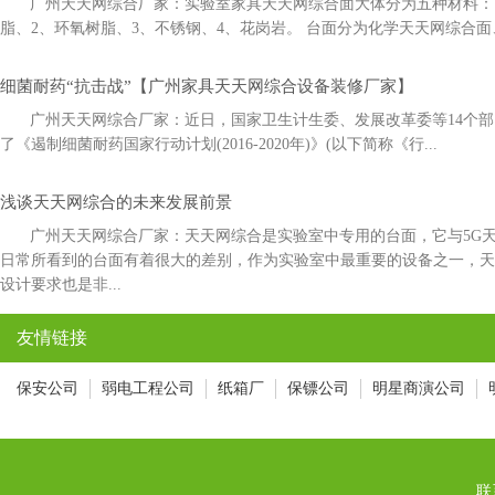
广州天天网综合厂家：实验室家具天天网综合面大体分为五种材料：1
脂、2、环氧树脂、3、不锈钢、4、花岗岩。 台面分为化学天天网综合面
细菌耐药“抗击战”【广州家具天天网综合设备装修厂家】
广州天天网综合厂家：近日，国家卫生计生委、发展改革委等14
了《遏制细菌耐药国家行动计划(2016-2020年)》(以下简称《行...
浅谈天天网综合的未来发展前景
广州天天网综合厂家：天天网综合是实验室中专用的台面，它与5
日常所看到的台面有着很大的差别，作为实验室中最重要的设备之一
设计要求也是非...
友情链接
保安公司
弱电工程公司
纸箱厂
保镖公司
明星商演公司
联系