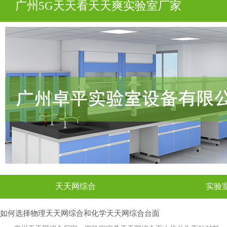
广州5G天天看天天爽实验室厂家
天天网综合
实验
如何选择物理天天网综合和化学天天网综合台面