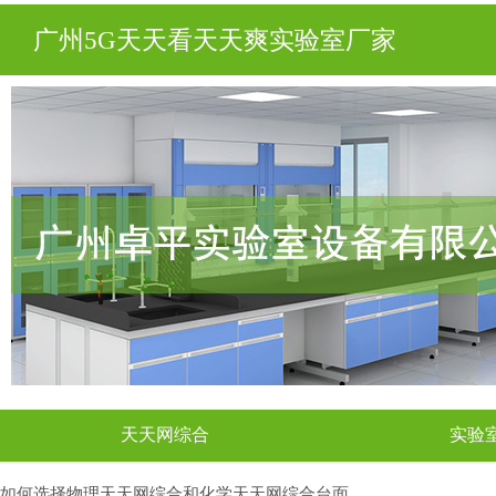
广州5G天天看天天爽实验室厂家
天天网综合
实验
如何选择物理天天网综合和化学天天网综合台面