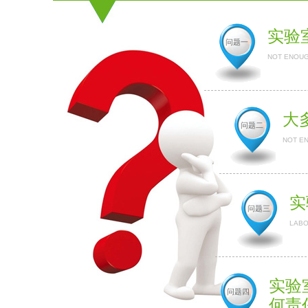
实验
问题一
NOT ENOUG
大
问题二
NOT E
实
问题三
LABO
实验
问题四
何责