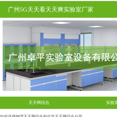
广州5G天天看天天爽实验室厂家
天天网综合
实验
如何选择物理天天网综合和化学天天网综合台面