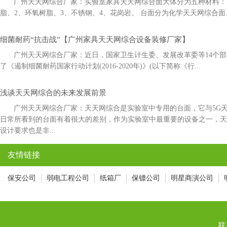
广州天天网综合厂家：实验室家具天天网综合面大体分为五种材料：1
脂、2、环氧树脂、3、不锈钢、4、花岗岩。 台面分为化学天天网综合面
细菌耐药“抗击战”【广州家具天天网综合设备装修厂家】
广州天天网综合厂家：近日，国家卫生计生委、发展改革委等14
了《遏制细菌耐药国家行动计划(2016-2020年)》(以下简称《行...
浅谈天天网综合的未来发展前景
广州天天网综合厂家：天天网综合是实验室中专用的台面，它与5
日常所看到的台面有着很大的差别，作为实验室中最重要的设备之一
设计要求也是非...
友情链接
保安公司
弱电工程公司
纸箱厂
保镖公司
明星商演公司
联系