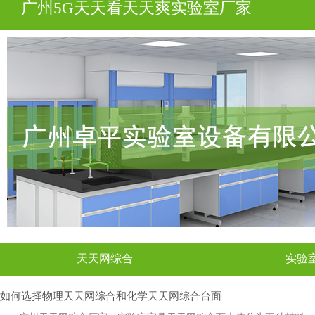
广州5G天天看天天爽实验室厂家
天天网综合
实验
如何选择物理天天网综合和化学天天网综合台面