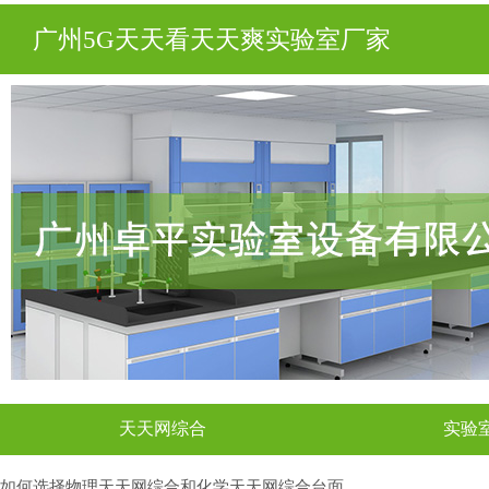
广州5G天天看天天爽实验室厂家
天天网综合
实验
如何选择物理天天网综合和化学天天网综合台面