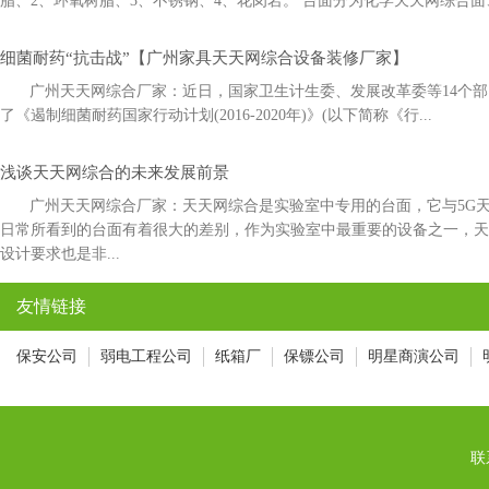
脂、2、环氧树脂、3、不锈钢、4、花岗岩。 台面分为化学天天网综合面
细菌耐药“抗击战”【广州家具天天网综合设备装修厂家】
广州天天网综合厂家：近日，国家卫生计生委、发展改革委等14
了《遏制细菌耐药国家行动计划(2016-2020年)》(以下简称《行...
浅谈天天网综合的未来发展前景
广州天天网综合厂家：天天网综合是实验室中专用的台面，它与5
日常所看到的台面有着很大的差别，作为实验室中最重要的设备之一，
设计要求也是非...
友情链接
保安公司
弱电工程公司
纸箱厂
保镖公司
明星商演公司
联系