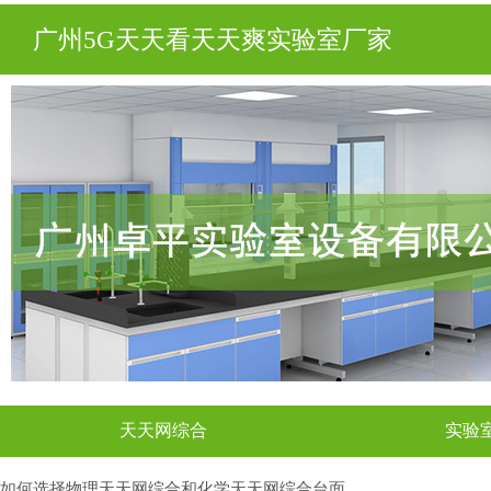
广州5G天天看天天爽实验室厂家
天天网综合
实验
如何选择物理天天网综合和化学天天网综合台面