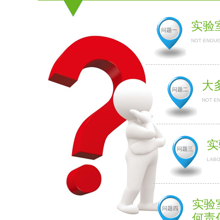
实验
问题一
NOT ENOUG
大
问题二
NOT E
实
问题三
LABO
实验
问题四
何责