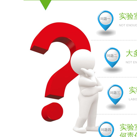
实验
问题一
NOT ENOUG
大
问题二
NOT E
实
问题三
LABO
实验
问题四
何责