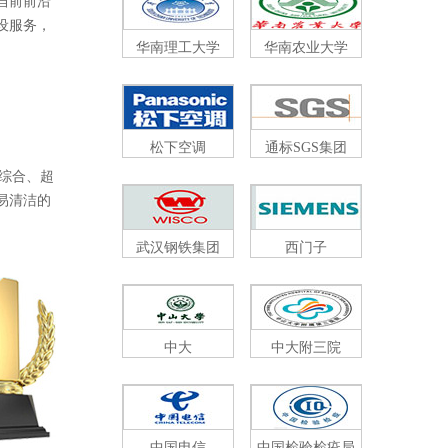
了当前前沿
，
华南理工大学
华南农业大学
松下空调
通标SGS集团
、超
、易清洁的
武汉钢铁集团
西门子
中大
中大附三院
中国电信
中国检验检疫局