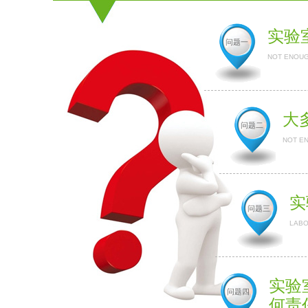
实验
问题一
NOT ENOUG
大
问题二
NOT E
实
问题三
LABO
实验
问题四
何责