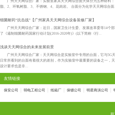
广州天天网综合厂家：实验室家具天天网综合面大体分为五种材料：1
脂、2、环氧树脂、3、不锈钢、4、花岗岩。 台面分为化学天天网综合面
细菌耐药“抗击战”【广州家具天天网综合设备装修厂家】
广州天天网综合厂家：近日，国家卫生计生委、发展改革委等14
了《遏制细菌耐药国家行动计划(2016-2020年)》(以下简称《行...
浅谈天天网综合的未来发展前景
广州天天网综合厂家：天天网综合是实验室中专用的台面，它与5
日常所看到的台面有着很大的差别，作为实验室中最重要的设备之一，
设计要求也是非...
友情链接
保安公司
弱电工程公司
纸箱厂
保镖公司
明星商演公司
联系