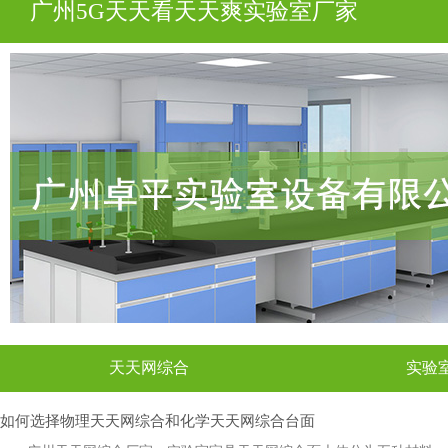
广州5G天天看天天爽实验室厂家
天天网综合
实验
如何选择物理天天网综合和化学天天网综合台面