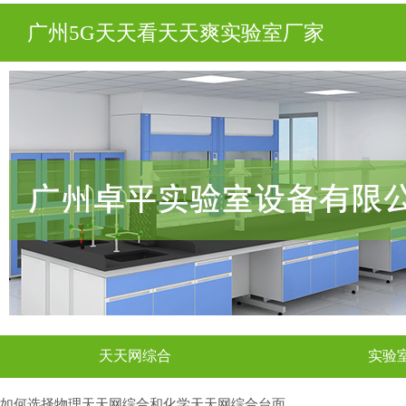
广州5G天天看天天爽实验室厂家
天天网综合
实验
如何选择物理天天网综合和化学天天网综合台面