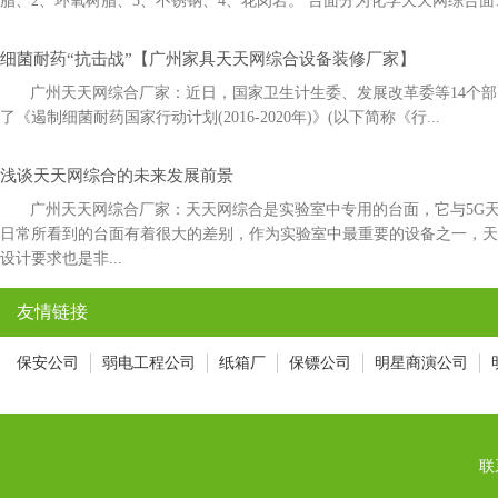
脂、2、环氧树脂、3、不锈钢、4、花岗岩。 台面分为化学天天网综合面
细菌耐药“抗击战”【广州家具天天网综合设备装修厂家】
广州天天网综合厂家：近日，国家卫生计生委、发展改革委等14
了《遏制细菌耐药国家行动计划(2016-2020年)》(以下简称《行...
浅谈天天网综合的未来发展前景
广州天天网综合厂家：天天网综合是实验室中专用的台面，它与5
日常所看到的台面有着很大的差别，作为实验室中最重要的设备之一，
设计要求也是非...
友情链接
保安公司
弱电工程公司
纸箱厂
保镖公司
明星商演公司
联系