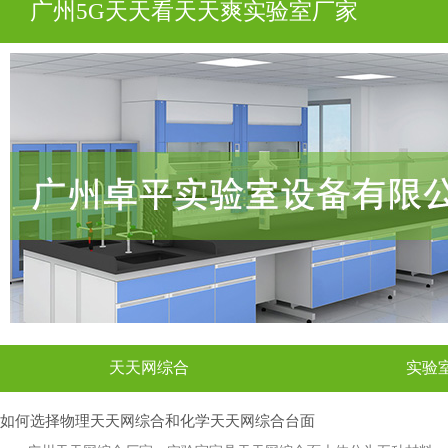
广州5G天天看天天爽实验室厂家
天天网综合
实验
如何选择物理天天网综合和化学天天网综合台面