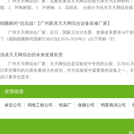
广州天天网综合厂家：实验室家具天天网综合面大体分为五种材料：1
脂、2、环氧树脂、3、不锈钢、4、花岗岩。 台面分为化学天天网综合面
细菌耐药“抗击战”【广州家具天天网综合设备装修厂家】
广州天天网综合厂家：近日，国家卫生计生委、发展改革委等14
了《遏制细菌耐药国家行动计划(2016-2020年)》(以下简称《行...
浅谈天天网综合的未来发展前景
广州天天网综合厂家：天天网综合是实验室中专用的台面，它与5
日常所看到的台面有着很大的差别，作为实验室中最重要的设备之一，
设计要求也是非...
友情链接
保安公司
弱电工程公司
纸箱厂
保镖公司
明星商演公司
联系