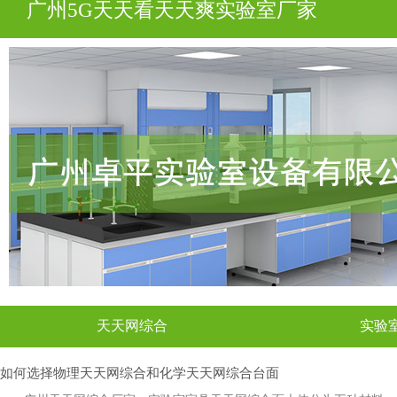
广州5G天天看天天爽实验室厂家
天天网综合
实验
如何选择物理天天网综合和化学天天网综合台面