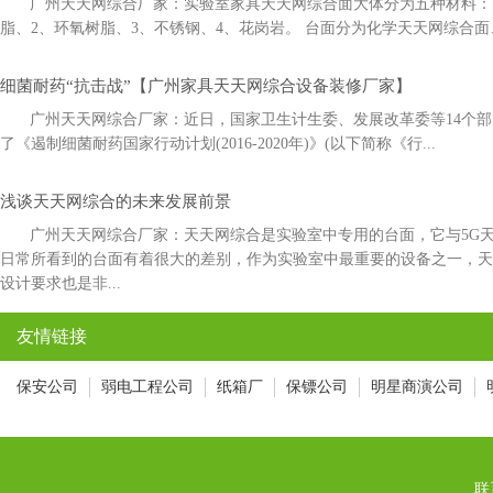
广州天天网综合厂家：实验室家具天天网综合面大体分为五种材料：1
脂、2、环氧树脂、3、不锈钢、4、花岗岩。 台面分为化学天天网综合面
细菌耐药“抗击战”【广州家具天天网综合设备装修厂家】
广州天天网综合厂家：近日，国家卫生计生委、发展改革委等14
了《遏制细菌耐药国家行动计划(2016-2020年)》(以下简称《行...
浅谈天天网综合的未来发展前景
广州天天网综合厂家：天天网综合是实验室中专用的台面，它与5G
日常所看到的台面有着很大的差别，作为实验室中最重要的设备之一，
设计要求也是非...
友情链接
保安公司
弱电工程公司
纸箱厂
保镖公司
明星商演公司
联系