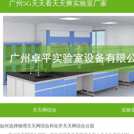
广州5G天天看天天爽实验室厂家
天天网综合
实验
如何选择物理天天网综合和化学天天网综合台面