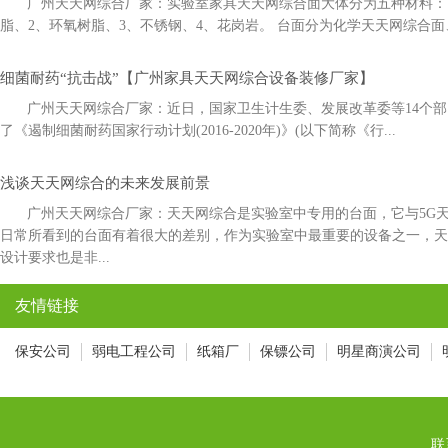
广州天天网综合厂家：实验室家具天天网综合面大体分为五种材料：1
脂、2、环氧树脂、3、不锈钢、4、花岗岩。 台面分为化学天天网综合面
细菌耐药“抗击战”【广州家具天天网综合设备装修厂家】
广州天天网综合厂家：近日，国家卫生计生委、发展改革委等14
了《遏制细菌耐药国家行动计划(2016-2020年)》(以下简称《行...
浅谈天天网综合的未来发展前景
广州天天网综合厂家：天天网综合是实验室中专用的台面，它与5
日常所看到的台面有着很大的差别，作为实验室中最重要的设备之一，
设计要求也是非...
友情链接
保安公司
弱电工程公司
纸箱厂
保镖公司
明星商演公司
联系