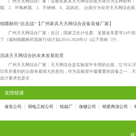
广州天天网综合厂家：实验室家具天天网综合面大体分为五种材料：1
脂、2、环氧树脂、3、不锈钢、4、花岗岩。 台面分为化学天天网综合面
细菌耐药“抗击战”【广州家具天天网综合设备装修厂家】
广州天天网综合厂家：近日，国家卫生计生委、发展改革委等14
了《遏制细菌耐药国家行动计划(2016-2020年)》(以下简称《行...
浅谈天天网综合的未来发展前景
广州天天网综合厂家：天天网综合是实验室中专用的台面，它与5
日常所看到的台面有着很大的差别，作为实验室中最重要的设备之一，
设计要求也是非...
友情链接
保安公司
弱电工程公司
纸箱厂
保镖公司
明星商演公司
联系