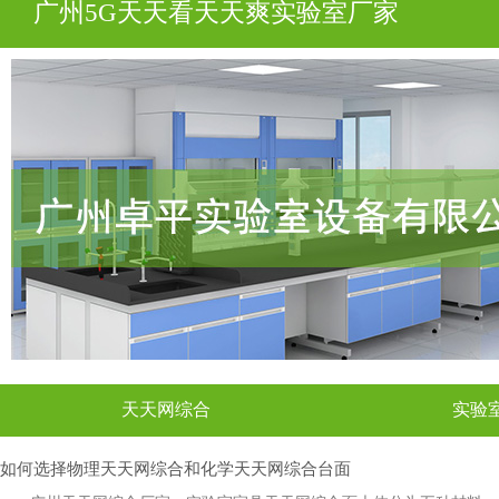
广州5G天天看天天爽实验室厂家
天天网综合
实验
如何选择物理天天网综合和化学天天网综合台面