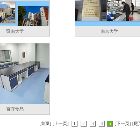
暨南大学
南京大学
百宜食品
[
首页
] [
上一页
]
1
2
3
4
5
[
下一页
] [
尾